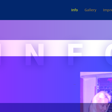
Info
Gallery
Impr
INF
RADIO DISCOVERY
–
HEAVY MONI
EGIELEITERIN BEI RADIODISCOVERY 
TIDE.RADIO