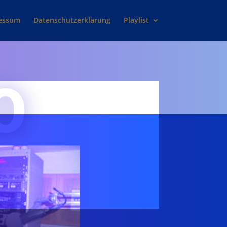
essum
Datenschutzerklärung
Playlist
O
IM SENDESTUDIO VON