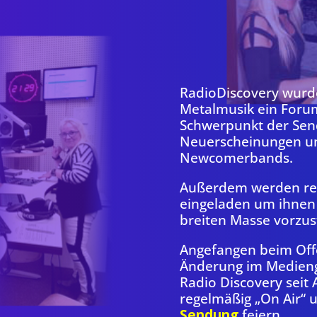
RadioDiscovery wurd
Metalmusik ein Foru
Schwerpunkt der Send
Neuerscheinungen un
Newcomerbands.
Außerdem werden re
eingeladen um ihnen 
breiten Masse vorzust
Angefangen beim Off
Änderung im Medienge
Radio Discovery seit 
regelmäßig „On Air“ 
Sendung
feiern.